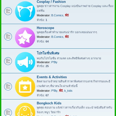
Cosplay / Fashion
พูดคุย ข่าวสารงาน Cosplay แบ่งปันภาพถ่าย Cosplay และเรื่อง
แฟชั่น
Moderator:
B.Comics
,
พี่บี
หัวข้อ:
1
Horoscope
พูดคุยเรื่องคำทำนายแสนน่ารัก บอกเลยแม่นมากๆ
Moderator:
B.Comics
,
พี่บี
หัวข้อ:
64
โปรโมชั่นพิเศษ
พบกับโปรโมชั่น ส่วนลด และสิทธิพิเศษต่างๆ มากมาย
Moderator:
P'Bly
หัวข้อ:
25
Events & Activities
ติดตามงานจำหน่ายสินค้าราคาพิเศษจากบงกช กิจกรรมและอี
เวนท์ต่างๆ ที่น่าสนใจ ผ่านหัวข้อนี้
Moderator:
P'Bly
,
พี่บี
,
b_kids
หัวข้อ:
67
Bongkoch Kids
พูดคุย สอบถาม แจ้งข่าวสารเกี่ยวกับเด็ก แนะนำหนังสือสำหรับ
น้องๆ หนูๆ วัยน่ารัก