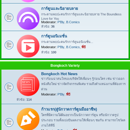
การ์ตูนและนิยายบลาย
กระดานพบปะคนรักการ์ตูนและนิยายบลาย The Boundless
Love for You
Moderator:
P'Bly
,
B.Comics
หัวข้อ:
36
การ์ตูนอนิเมชั่น
กระดานพบปะคนรักการ์ตูนอนิเมชั่น...
Moderator:
P'Bly
,
B.Comics
,
พี่บี
หัวข้อ:
100
Bongkoch Variety
Bongkoch Hot News
ข่าวร้อนน่าสนใจของบริษัทให้เพื่อนๆ รู้ก่อนใคร เช่น ข่าวออก
หนังสือใหม่ ข่าวจัดกิจกรรมพิเศษ รวมถึงตำแหน่งงานที่ต้องการ
ด่วน
Moderator:
P'Bly
,
พี่บี
หัวข้อ:
114
ก้าวแรก(สู่นักวาดการ์ตูนมืออาชีพ)
ใครที่มีความใฝ่ฝันอยากเป็นนักวาดการ์ตูน หรือนักวาดรูป
ประกอบ รวมทั้งแบ่งปันผลงานให้เพื่อนๆ ชมกัน สามารถโชว์ผล
งานได้ที่นี่