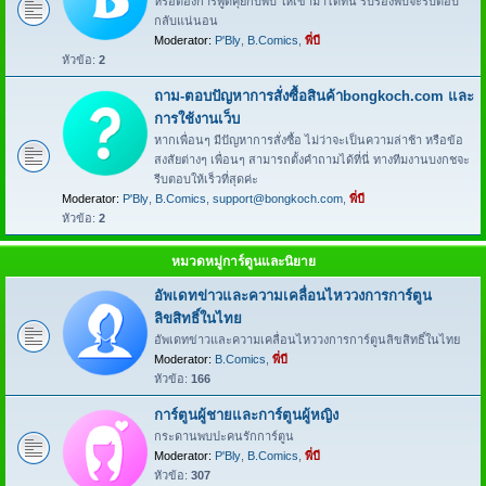
หรือต้องการพูดคุยกับพี่บี ให้เข้ามาได้ที่นี่ รับรองพี่บีจะรีบตอบ
กลับแน่นอน
Moderator:
P'Bly
,
B.Comics
,
พี่บี
หัวข้อ:
2
ถาม-ตอบปัญหาการสั่งซื้อสินค้าbongkoch.com และ
การใช้งานเว็บ
หากเพื่อนๆ มีปัญหาการสั่งซื้อ ไม่ว่าจะเป็นความล่าช้า หรือข้อ
สงสัยต่างๆ เพื่อนๆ สามารถตั้งคำถามได้ที่นี่ ทางทีมงานบงกชจะ
รีบตอบให้เร็วที่สุดค่ะ
Moderator:
P'Bly
,
B.Comics
,
support@bongkoch.com
,
พี่บี
หัวข้อ:
2
หมวดหมู่การ์ตูนและนิยาย
อัพเดทข่าวและความเคลื่อนไหววงการการ์ตูน
ลิขสิทธิ์ในไทย
อัพเดทข่าวและความเคลื่อนไหววงการการ์ตูนลิขสิทธิ์ในไทย
Moderator:
B.Comics
,
พี่บี
หัวข้อ:
166
การ์ตูนผู้ชายและการ์ตูนผู้หญิง
กระดานพบปะคนรักการ์ตูน
Moderator:
P'Bly
,
B.Comics
,
พี่บี
หัวข้อ:
307