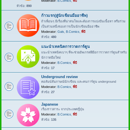
Moderator:
B.Comics
,
พี่บี
หัวข้อ:
890
ก้าวแรก(สู่นักเขียนมืออาชีพ)
ถ้าเพื่อนๆ มีเรื่องที่น่าสนใจและต้องการแบ่งปันเนื้อหา หรือร่วม
เป็นส่วนหนึ่งของการเป็นนักเขียนมืออาชีพ
Moderator:
Gals
,
B.Comics
,
พี่บี
หัวข้อ:
480
แนะนำเทคนิคการวาดการ์ตูน
แนะนำเทคนิคเบาๆ ที่จะช่วยอัพเกรดฝีมือการวาดการ์ตูนสำหรับ
นักวาดมือใหม่
Moderator:
B.Comics
,
พี่บี
หัวข้อ:
17
Underground review
คอลัมน์สัมภาษณ์นักเขียน และคนการ์ตูน underground
Moderator:
B.Comics
,
พี่บี
หัวข้อ:
27
Japanese
เรื่องราวสาระ จากประเทศญี่ปุ่น
Moderator:
B.Comics
,
พี่บี
หัวข้อ:
135