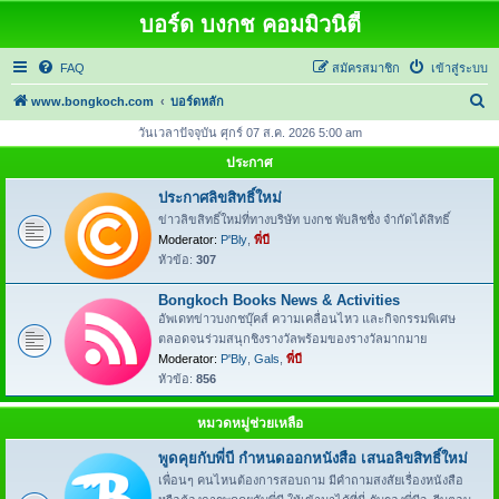
บอร์ด บงกช คอมมิวนิตี้
FAQ
สมัครสมาชิก
เข้าสู่ระบบ
ค้
www.bongkoch.com
บอร์ดหลัก
น
วันเวลาปัจจุบัน ศุกร์ 07 ส.ค. 2026 5:00 am
ห
ประกาศ
า
ประกาศลิขสิทธิ์ใหม่
ข่าวลิขสิทธิ์ใหม่ที่ทางบริษัท บงกช พับลิชชื่ง จำกัดได้สิทธิ์
Moderator:
P'Bly
,
พี่บี
หัวข้อ:
307
Bongkoch Books News & Activities
อัพเดทข่าวบงกชบุ๊คส์ ความเคลื่อนไหว และกิจกรรมพิเศษ
ตลอดจนร่วมสนุกชิงรางวัลพร้อมของรางวัลมากมาย
Moderator:
P'Bly
,
Gals
,
พี่บี
หัวข้อ:
856
หมวดหมู่ช่วยเหลือ
พูดคุยกับพี่บี กำหนดออกหนังสือ เสนอลิขสิทธิ์ใหม่
เพื่อนๆ คนไหนต้องการสอบถาม มีคำถามสงสัยเรื่องหนังสือ