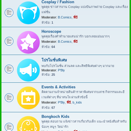
Cosplay / Fashion
พูดคุย ข่าวสารงาน Cosplay แบ่งปันภาพถ่าย Cosplay และเรื่อง
แฟชั่น
Moderator:
B.Comics
,
พี่บี
หัวข้อ:
1
Horoscope
พูดคุยเรื่องคำทำนายแสนน่ารัก บอกเลยแม่นมากๆ
Moderator:
B.Comics
,
พี่บี
หัวข้อ:
64
โปรโมชั่นพิเศษ
พบกับโปรโมชั่น ส่วนลด และสิทธิพิเศษต่างๆ มากมาย
Moderator:
P'Bly
หัวข้อ:
25
Events & Activities
ติดตามงานจำหน่ายสินค้าราคาพิเศษจากบงกช กิจกรรมและอี
เวนท์ต่างๆ ที่น่าสนใจ ผ่านหัวข้อนี้
Moderator:
P'Bly
,
พี่บี
,
b_kids
หัวข้อ:
67
Bongkoch Kids
พูดคุย สอบถาม แจ้งข่าวสารเกี่ยวกับเด็ก แนะนำหนังสือสำหรับ
น้องๆ หนูๆ วัยน่ารัก