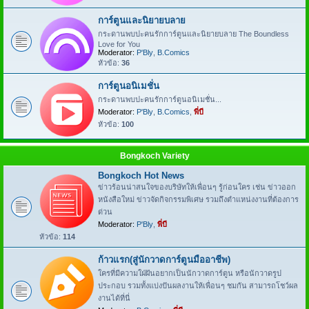
การ์ตูนและนิยายบลาย
กระดานพบปะคนรักการ์ตูนและนิยายบลาย The Boundless
Love for You
Moderator:
P'Bly
,
B.Comics
หัวข้อ:
36
การ์ตูนอนิเมชั่น
กระดานพบปะคนรักการ์ตูนอนิเมชั่น...
Moderator:
P'Bly
,
B.Comics
,
พี่บี
หัวข้อ:
100
Bongkoch Variety
Bongkoch Hot News
ข่าวร้อนน่าสนใจของบริษัทให้เพื่อนๆ รู้ก่อนใคร เช่น ข่าวออก
หนังสือใหม่ ข่าวจัดกิจกรรมพิเศษ รวมถึงตำแหน่งงานที่ต้องการ
ด่วน
Moderator:
P'Bly
,
พี่บี
หัวข้อ:
114
ก้าวแรก(สู่นักวาดการ์ตูนมืออาชีพ)
ใครที่มีความใฝ่ฝันอยากเป็นนักวาดการ์ตูน หรือนักวาดรูป
ประกอบ รวมทั้งแบ่งปันผลงานให้เพื่อนๆ ชมกัน สามารถโชว์ผล
งานได้ที่นี่