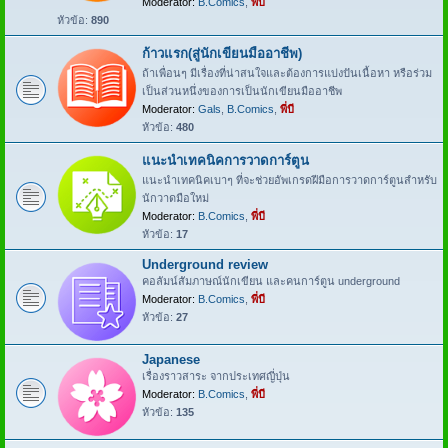
Moderator:
B.Comics
,
พี่บี
หัวข้อ:
890
ก้าวแรก(สู่นักเขียนมืออาชีพ)
ถ้าเพื่อนๆ มีเรื่องที่น่าสนใจและต้องการแบ่งปันเนื้อหา หรือร่วม
เป็นส่วนหนึ่งของการเป็นนักเขียนมืออาชีพ
Moderator:
Gals
,
B.Comics
,
พี่บี
หัวข้อ:
480
แนะนำเทคนิคการวาดการ์ตูน
แนะนำเทคนิคเบาๆ ที่จะช่วยอัพเกรดฝีมือการวาดการ์ตูนสำหรับ
นักวาดมือใหม่
Moderator:
B.Comics
,
พี่บี
หัวข้อ:
17
Underground review
คอลัมน์สัมภาษณ์นักเขียน และคนการ์ตูน underground
Moderator:
B.Comics
,
พี่บี
หัวข้อ:
27
Japanese
เรื่องราวสาระ จากประเทศญี่ปุ่น
Moderator:
B.Comics
,
พี่บี
หัวข้อ:
135