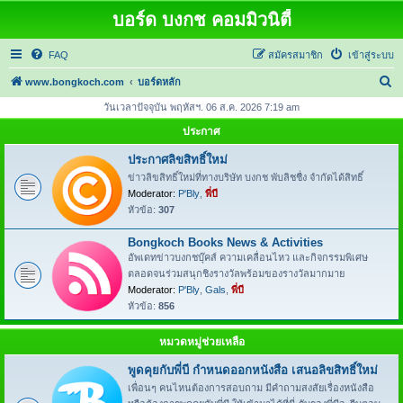
บอร์ด บงกช คอมมิวนิตี้
FAQ
สมัครสมาชิก
เข้าสู่ระบบ
ค้
www.bongkoch.com
บอร์ดหลัก
น
วันเวลาปัจจุบัน พฤหัสฯ. 06 ส.ค. 2026 7:19 am
ห
ประกาศ
า
ประกาศลิขสิทธิ์ใหม่
ข่าวลิขสิทธิ์ใหม่ที่ทางบริษัท บงกช พับลิชชื่ง จำกัดได้สิทธิ์
Moderator:
P'Bly
,
พี่บี
หัวข้อ:
307
Bongkoch Books News & Activities
อัพเดทข่าวบงกชบุ๊คส์ ความเคลื่อนไหว และกิจกรรมพิเศษ
ตลอดจนร่วมสนุกชิงรางวัลพร้อมของรางวัลมากมาย
Moderator:
P'Bly
,
Gals
,
พี่บี
หัวข้อ:
856
หมวดหมู่ช่วยเหลือ
พูดคุยกับพี่บี กำหนดออกหนังสือ เสนอลิขสิทธิ์ใหม่
เพื่อนๆ คนไหนต้องการสอบถาม มีคำถามสงสัยเรื่องหนังสือ