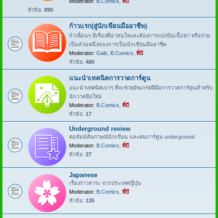
Moderator:
B.Comics
,
พี่บี
หัวข้อ:
890
ก้าวแรก(สู่นักเขียนมืออาชีพ)
ถ้าเพื่อนๆ มีเรื่องที่น่าสนใจและต้องการแบ่งปันเนื้อหา หรือร่วม
เป็นส่วนหนึ่งของการเป็นนักเขียนมืออาชีพ
Moderator:
Gals
,
B.Comics
,
พี่บี
หัวข้อ:
480
แนะนำเทคนิคการวาดการ์ตูน
แนะนำเทคนิคเบาๆ ที่จะช่วยอัพเกรดฝีมือการวาดการ์ตูนสำหรับ
นักวาดมือใหม่
Moderator:
B.Comics
,
พี่บี
หัวข้อ:
17
Underground review
คอลัมน์สัมภาษณ์นักเขียน และคนการ์ตูน underground
Moderator:
B.Comics
,
พี่บี
หัวข้อ:
27
Japanese
เรื่องราวสาระ จากประเทศญี่ปุ่น
Moderator:
B.Comics
,
พี่บี
หัวข้อ:
135