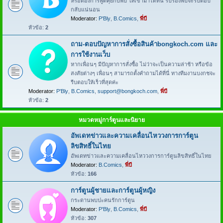
หรือต้องการพูดคุยกับพี่บี ให้เข้ามาได้ที่นี่ รับรองพี่บีจะรีบตอบ
กลับแน่นอน
Moderator:
P'Bly
,
B.Comics
,
พี่บี
หัวข้อ:
2
ถาม-ตอบปัญหาการสั่งซื้อสินค้าbongkoch.com และ
การใช้งานเว็บ
หากเพื่อนๆ มีปัญหาการสั่งซื้อ ไม่ว่าจะเป็นความล่าช้า หรือข้อ
สงสัยต่างๆ เพื่อนๆ สามารถตั้งคำถามได้ที่นี่ ทางทีมงานบงกชจะ
รีบตอบให้เร็วที่สุดค่ะ
Moderator:
P'Bly
,
B.Comics
,
support@bongkoch.com
,
พี่บี
หัวข้อ:
2
หมวดหมู่การ์ตูนและนิยาย
อัพเดทข่าวและความเคลื่อนไหววงการการ์ตูน
ลิขสิทธิ์ในไทย
อัพเดทข่าวและความเคลื่อนไหววงการการ์ตูนลิขสิทธิ์ในไทย
Moderator:
B.Comics
,
พี่บี
หัวข้อ:
166
การ์ตูนผู้ชายและการ์ตูนผู้หญิง
กระดานพบปะคนรักการ์ตูน
Moderator:
P'Bly
,
B.Comics
,
พี่บี
หัวข้อ:
307