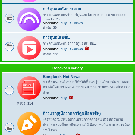
การ์ตูนและนิยายบลาย
กระดานพบปะคนรักการ์ตูนและนิยายบลาย The Boundless
Love for You
Moderator:
P'Bly
,
B.Comics
หัวข้อ:
36
การ์ตูนอนิเมชั่น
กระดานพบปะคนรักการ์ตูนอนิเมชั่น...
Moderator:
P'Bly
,
B.Comics
,
พี่บี
หัวข้อ:
100
Bongkoch Variety
Bongkoch Hot News
ข่าวร้อนน่าสนใจของบริษัทให้เพื่อนๆ รู้ก่อนใคร เช่น ข่าวออก
หนังสือใหม่ ข่าวจัดกิจกรรมพิเศษ รวมถึงตำแหน่งงานที่ต้องการ
ด่วน
Moderator:
P'Bly
,
พี่บี
หัวข้อ:
114
ก้าวแรก(สู่นักวาดการ์ตูนมืออาชีพ)
ใครที่มีความใฝ่ฝันอยากเป็นนักวาดการ์ตูน หรือนักวาดรูป
ประกอบ รวมทั้งแบ่งปันผลงานให้เพื่อนๆ ชมกัน สามารถโชว์ผล
งานได้ที่นี่