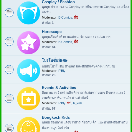
Cosplay / Fashion
พูดคุย ข่าวสารงาน Cosplay แบ่งปันภาพถ่าย Cosplay และเรื่อง
แฟชั่น
Moderator:
B.Comics
,
พี่บี
หัวข้อ:
1
Horoscope
พูดคุยเรื่องคำทำนายแสนน่ารัก บอกเลยแม่นมากๆ
Moderator:
B.Comics
,
พี่บี
หัวข้อ:
64
โปรโมชั่นพิเศษ
พบกับโปรโมชั่น ส่วนลด และสิทธิพิเศษต่างๆ มากมาย
Moderator:
P'Bly
หัวข้อ:
25
Events & Activities
ติดตามงานจำหน่ายสินค้าราคาพิเศษจากบงกช กิจกรรมและอี
เวนท์ต่างๆ ที่น่าสนใจ ผ่านหัวข้อนี้
Moderator:
P'Bly
,
พี่บี
,
b_kids
หัวข้อ:
67
Bongkoch Kids
พูดคุย สอบถาม แจ้งข่าวสารเกี่ยวกับเด็ก แนะนำหนังสือสำหรับ
น้องๆ หนูๆ วัยน่ารัก