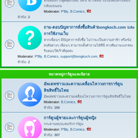
หรือต้องการพูดคุยกับพี่บี ให้เข้ามาได้ที่นี่ รับรองพี่บีจะรีบตอบ
กลับแน่นอน
Moderator:
P'Bly
,
B.Comics
,
พี่บี
หัวข้อ:
2
ถาม-ตอบปัญหาการสั่งซื้อสินค้าbongkoch.com และ
การใช้งานเว็บ
หากเพื่อนๆ มีปัญหาการสั่งซื้อ ไม่ว่าจะเป็นความล่าช้า หรือข้อ
สงสัยต่างๆ เพื่อนๆ สามารถตั้งคำถามได้ที่นี่ ทางทีมงานบงกชจะ
รีบตอบให้เร็วที่สุดค่ะ
Moderator:
P'Bly
,
B.Comics
,
support@bongkoch.com
,
พี่บี
หัวข้อ:
2
หมวดหมู่การ์ตูนและนิยาย
อัพเดทข่าวและความเคลื่อนไหววงการการ์ตูน
ลิขสิทธิ์ในไทย
อัพเดทข่าวและความเคลื่อนไหววงการการ์ตูนลิขสิทธิ์ในไทย
Moderator:
B.Comics
,
พี่บี
หัวข้อ:
166
การ์ตูนผู้ชายและการ์ตูนผู้หญิง
กระดานพบปะคนรักการ์ตูน
Moderator:
P'Bly
,
B.Comics
,
พี่บี
หัวข้อ:
307