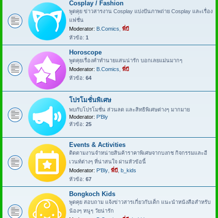
Cosplay / Fashion
พูดคุย ข่าวสารงาน Cosplay แบ่งปันภาพถ่าย Cosplay และเรื่อง
แฟชั่น
Moderator:
B.Comics
,
พี่บี
หัวข้อ:
1
Horoscope
พูดคุยเรื่องคำทำนายแสนน่ารัก บอกเลยแม่นมากๆ
Moderator:
B.Comics
,
พี่บี
หัวข้อ:
64
โปรโมชั่นพิเศษ
พบกับโปรโมชั่น ส่วนลด และสิทธิพิเศษต่างๆ มากมาย
Moderator:
P'Bly
หัวข้อ:
25
Events & Activities
ติดตามงานจำหน่ายสินค้าราคาพิเศษจากบงกช กิจกรรมและอี
เวนท์ต่างๆ ที่น่าสนใจ ผ่านหัวข้อนี้
Moderator:
P'Bly
,
พี่บี
,
b_kids
หัวข้อ:
67
Bongkoch Kids
พูดคุย สอบถาม แจ้งข่าวสารเกี่ยวกับเด็ก แนะนำหนังสือสำหรับ
น้องๆ หนูๆ วัยน่ารัก