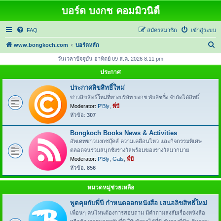
บอร์ด บงกช คอมมิวนิตี้
FAQ
สมัครสมาชิก
เข้าสู่ระบบ
ค้
www.bongkoch.com
บอร์ดหลัก
น
วันเวลาปัจจุบัน อาทิตย์ 09 ส.ค. 2026 8:11 pm
ห
ประกาศ
า
ประกาศลิขสิทธิ์ใหม่
ข่าวลิขสิทธิ์ใหม่ที่ทางบริษัท บงกช พับลิชชื่ง จำกัดได้สิทธิ์
Moderator:
P'Bly
,
พี่บี
หัวข้อ:
307
Bongkoch Books News & Activities
อัพเดทข่าวบงกชบุ๊คส์ ความเคลื่อนไหว และกิจกรรมพิเศษ
ตลอดจนร่วมสนุกชิงรางวัลพร้อมของรางวัลมากมาย
Moderator:
P'Bly
,
Gals
,
พี่บี
หัวข้อ:
856
หมวดหมู่ช่วยเหลือ
พูดคุยกับพี่บี กำหนดออกหนังสือ เสนอลิขสิทธิ์ใหม่
เพื่อนๆ คนไหนต้องการสอบถาม มีคำถามสงสัยเรื่องหนังสือ