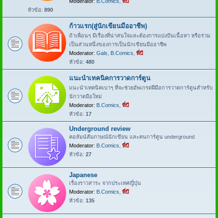
Moderator:
B.Comics
,
พี่บี
หัวข้อ:
890
ก้าวแรก(สู่นักเขียนมืออาชีพ)
ถ้าเพื่อนๆ มีเรื่องที่น่าสนใจและต้องการแบ่งปันเนื้อหา หรือร่วม
เป็นส่วนหนึ่งของการเป็นนักเขียนมืออาชีพ
Moderator:
Gals
,
B.Comics
,
พี่บี
หัวข้อ:
480
แนะนำเทคนิคการวาดการ์ตูน
แนะนำเทคนิคเบาๆ ที่จะช่วยอัพเกรดฝีมือการวาดการ์ตูนสำหรับ
นักวาดมือใหม่
Moderator:
B.Comics
,
พี่บี
หัวข้อ:
17
Underground review
คอลัมน์สัมภาษณ์นักเขียน และคนการ์ตูน underground
Moderator:
B.Comics
,
พี่บี
หัวข้อ:
27
Japanese
เรื่องราวสาระ จากประเทศญี่ปุ่น
Moderator:
B.Comics
,
พี่บี
หัวข้อ:
135