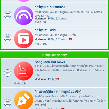
การ์ตูนและนิยายบลาย
กระดานพบปะคนรักการ์ตูนและนิยายบลาย The Boundless
Love for You
Moderator:
P'Bly
,
B.Comics
หัวข้อ:
36
การ์ตูนอนิเมชั่น
กระดานพบปะคนรักการ์ตูนอนิเมชั่น...
Moderator:
P'Bly
,
B.Comics
,
พี่บี
หัวข้อ:
100
Bongkoch Variety
Bongkoch Hot News
ข่าวร้อนน่าสนใจของบริษัทให้เพื่อนๆ รู้ก่อนใคร เช่น ข่าวออก
หนังสือใหม่ ข่าวจัดกิจกรรมพิเศษ รวมถึงตำแหน่งงานที่ต้องการ
ด่วน
Moderator:
P'Bly
,
พี่บี
หัวข้อ:
114
ก้าวแรก(สู่นักวาดการ์ตูนมืออาชีพ)
ใครที่มีความใฝ่ฝันอยากเป็นนักวาดการ์ตูน หรือนักวาดรูป
ประกอบ รวมทั้งแบ่งปันผลงานให้เพื่อนๆ ชมกัน สามารถโชว์ผล
งานได้ที่นี่